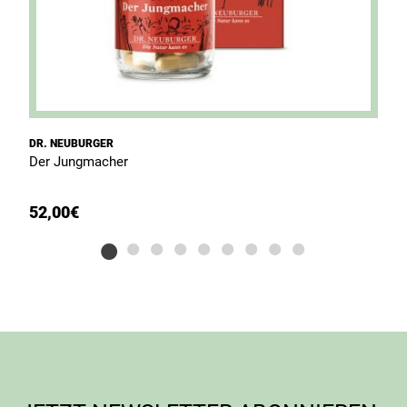
DR. NEUBURGER
D
Der Jungmacher
B
52,00
€
3