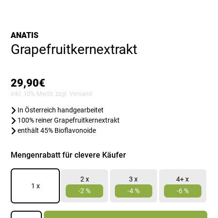
ANATIS
Grapefruitkernextrakt
29,90
€
inkl. 10% MwSt. zzgl.
Versand
In Österreich handgearbeitet
100% reiner Grapefruitkernextrakt
enthält 45% Bioflavonoide
Mengenrabatt für clevere Käufer
2 x
3 x
4+ x
1
x
-2 %
-4 %
-6 %
Grapefruitkernextrakt