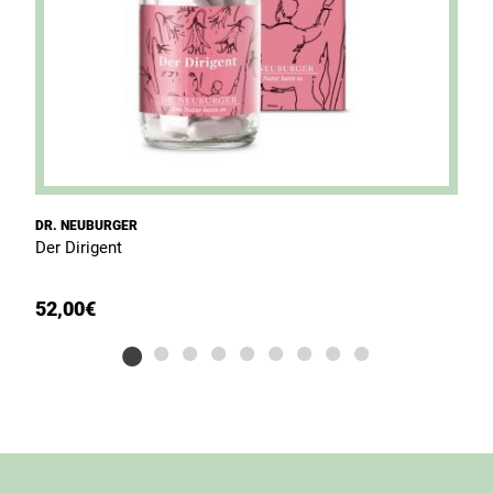
DR. NEUBURGER
D
Der Dirigent
S
52,00
€
U
A
3
P
P
w
is
3
3