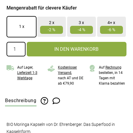
Mengenrabatt für clevere Käufer
2 x
3 x
4+ x
1
x
-2 %
-4 %
-6 %
Moringa
IN DEN WARENKORB
Kapseln
Menge
Auf Lager,
Kostenloser
Auf
Rechnung
Lieferzeit 1-3
Versand
,
bestellen, in 14
Werktage
nach AT und DE
Tagen mit
ab €79,90
Klarna bezahlen
Beschreibung
BIO Moringa Kapseln von Dr. Ehrenberger. Das Superfood in
Kapselnform.