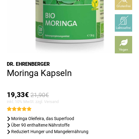
DR. EHRENBERGER
Moringa Kapseln
Ursprünglicher
Aktueller
19,33
€
21,90
€
Preis
Preis
inkl. 10% MwSt. zzgl.
Versand
war:
ist:
21,90€
19,33€.
Bewertet mit
1
Moringa Oleifeira, das Superfood
5.00
von 5,
basierend
Über 90 enthaltene Nährstoffe
auf
Reduziert Hunger und Mangelernährung
Kundenbewertung