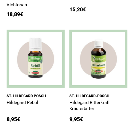
Vichtosan
15,20
€
18,89
€
Dieses Produkt weist mehrere Varianten auf. Die Optionen können auf der Produktseite gewählt werden
ST. HILDEGARD POSCH
ST. HILDEGARD-POSCH
Hildegard Reböl
Hildegard Bitterkraft
Kräuterbitter
8,95
€
9,95
€