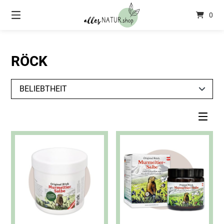
Springen
0
Sie
zum
Inhalt
RÖCK