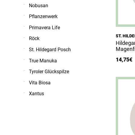
Nobusan
Pflanzenwerk
Primavera Life
ST. HIL
Röck
Hildega
Magenfr
St. Hildegard Posch
14,75
€
True Manuka
Tyroler Glückspilze
Vita Biosa
Xantus