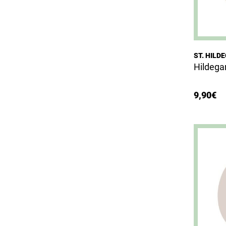
ST. HILD
Hildega
9,90
€