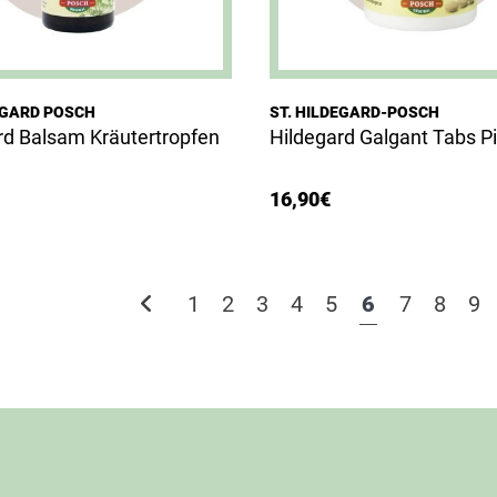
EGARD POSCH
ST. HILDEGARD-POSCH
rd Balsam Kräutertropfen
Hildegard Galgant Tabs Pi
16,90
€
1
2
3
4
5
6
7
8
9