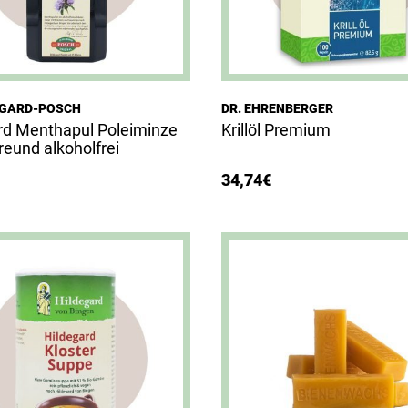
DEGARD-POSCH
DR. EHRENBERGER
rd Menthapul Poleiminze
Krillöl Premium
eund alkoholfrei
34,74
€