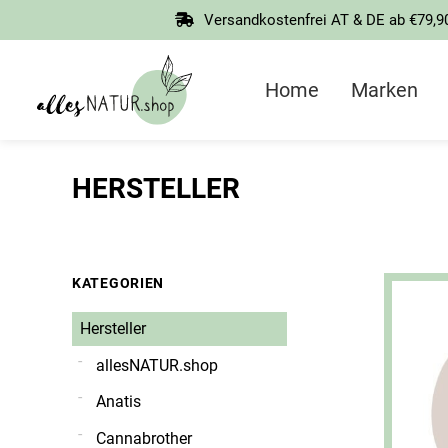
Springen
Versandkostenfrei AT & DE ab €79,9
Sie
zum
Inhalt
Home
Marken
HERSTELLER
KATEGORIEN
Hersteller
allesNATUR.shop
Anatis
Cannabrother