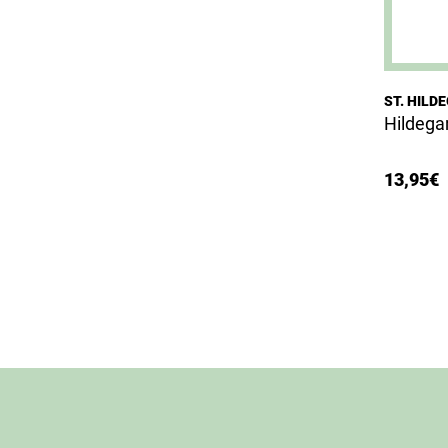
ST. HILD
Hildega
13,95
€