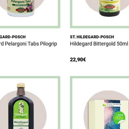
DEGARD-POSCH
ST. HILDEGARD-POSCH
d Pelargoni Tabs Pilogrip
Hildegard Bittergold 50ml
22,90
€
Dieses Produkt weist mehrere Varianten auf. Die Optionen können auf der Produktseite gewählt werden