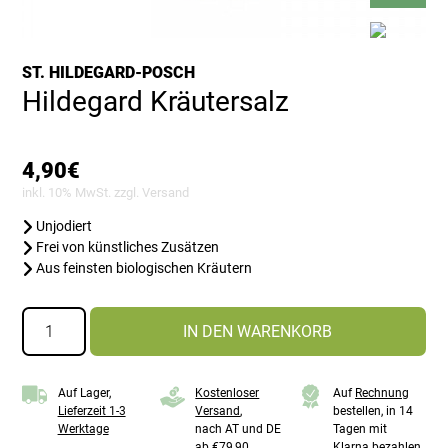
ST. HILDEGARD-POSCH
Hildegard Kräutersalz
4,90
€
inkl. 10% MwSt. zzgl.
Versand
Unjodiert
Frei von künstliches Zusätzen
Aus feinsten biologischen Kräutern
Hildegard
IN DEN WARENKORB
Kräutersalz
Menge
Auf Lager,
Kostenloser
Auf
Rechnung
Lieferzeit 1-3
Versand
,
bestellen, in 14
Werktage
nach AT und DE
Tagen mit
ab €79,90
Klarna bezahlen