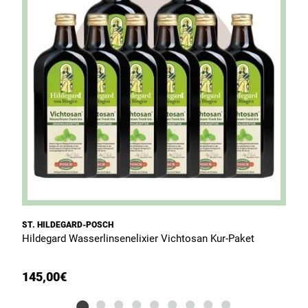
ST. HILDEGARD-POSCH
S
Hildegard Wasserlinsenelixier Vichtosan Kur-Paket
H
145,00
€
1