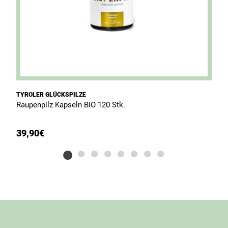
TYROLER GLÜCKSPILZE
T
Raupenpilz Kapseln BIO 120 Stk.
A
39,90
€
3