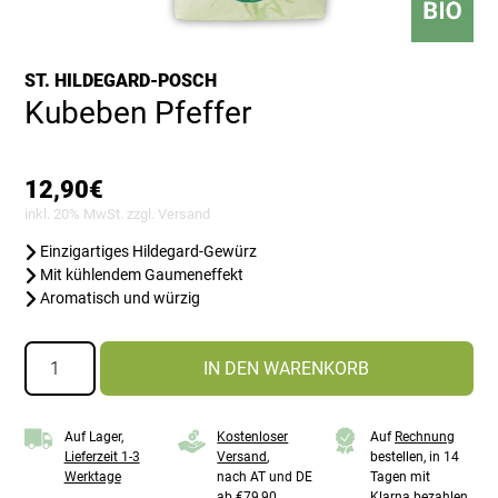
ST. HILDEGARD-POSCH
Kubeben Pfeffer
12,90
€
inkl. 20% MwSt. zzgl.
Versand
Einzigartiges Hildegard-Gewürz
Mit kühlendem Gaumeneffekt
Aromatisch und würzig
Kubeben
IN DEN WARENKORB
Pfeffer
Menge
Auf Lager,
Kostenloser
Auf
Rechnung
Lieferzeit 1-3
Versand
,
bestellen, in 14
Werktage
nach AT und DE
Tagen mit
ab €79,90
Klarna bezahlen