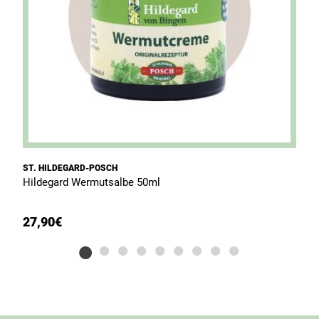
ST. HILDEGARD-POSCH
S
Hildegard Wermutsalbe 50ml
H
27,90
€
8