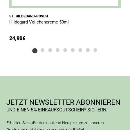
ST. HILDEGARD-POSCH
S
Hildegard Veilchencreme 50ml
H
24,90
€
1
JETZT NEWSLETTER ABONNIEREN
UND EINEN 5% EINKAUFSGUTSCHEIN* SICHERN.
Erhalten Sie außerdem laufend Neuigkeiten zu unseren
Produkten und Aktionen bequem per E-Mail.