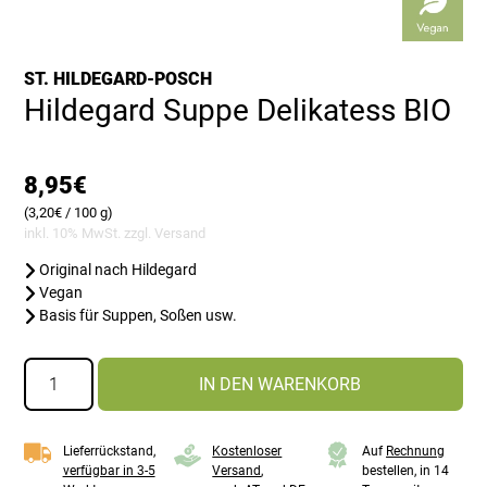
ST. HILDEGARD-POSCH
Hildegard Suppe Delikatess BIO
8,95
€
(
3,20
€
/ 100 g)
inkl. 10% MwSt. zzgl.
Versand
Original nach Hildegard
Vegan
Basis für Suppen, Soßen usw.
Hildegard
IN DEN WARENKORB
Suppe
Delikatess
BIO
Lieferrückstand,
Kostenloser
Auf
Rechnung
Menge
verfügbar in 3-5
Versand
,
bestellen, in 14