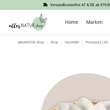
Springen
Versandkostenfrei AT & DE ab €79,9
Sie
zum
Inhalt
Home
Marken
allesNATUR.shop
Shop
Hersteller
Primavera Life