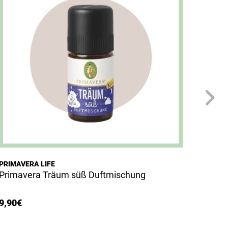
PRIMAVERA LIFE
PRIMAV
Primavera Träum süß Duftmischung
Prima
9,90
€
5,90
€