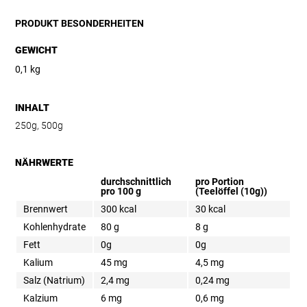
PRODUKT BESONDERHEITEN
GEWICHT
0,1 kg
INHALT
250g, 500g
NÄHRWERTE
durchschnittlich
pro Portion
pro 100 g
(Teelöffel (10g))
Brennwert
300 kcal
30 kcal
Kohlenhydrate
80 g
8 g
Fett
0g
0g
Kalium
45 mg
4,5 mg
Salz (Natrium)
2,4 mg
0,24 mg
Kalzium
6 mg
0,6 mg