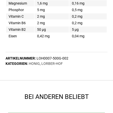
Magnesium
1,6 mg
0,16 mg
Phosphor
5 mg
0,5 mg
Vitamin C
2 mg
0,2 mg
Vitamin B6
2 mg
0,2 mg
Vitamin B2
50 µg
5 µg
Eisen
0,42 mg
0,04 mg
ARTIKELNUMMER:
LOH0007-500G-002
KATEGORIEN:
HONIG
,
LORBER-HOF
BEI ANDEREN BELIEBT