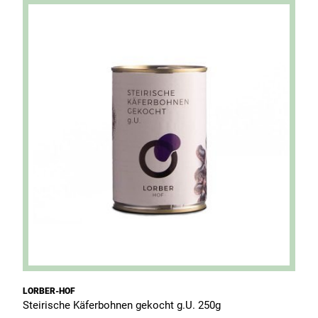
LORBER-HOF
L
Steirische Käferbohnen gekocht g.U. 250g
C