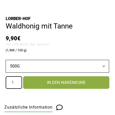
LORBER-HOF
Waldhonig mit Tanne
9,90
€
inkl. 10% MwSt. zzgl.
Versand
(
1,98
€
/ 100 g)
Waldhonig
IN DEN WARENKORB
mit
Tanne
Menge
Zusätzliche Information