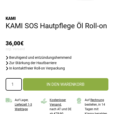
KAMI
KAMI SOS Hautpflege Öl Roll-on
36,00
€
zzgl.
Versand
Beruhigend und entzündungshemmend
Zur Stärkung der Hautbarriere
In kontaktfreier Roll-on Verpackung
KAMI
IN DEN WARENKORB
SOS
Hautpflege
Öl
Auf Lager,
Kostenloser
Auf
Rechnung
Roll-
Lieferzeit 1-3
Versand
,
bestellen, in 14
on
Werktage
nach AT und DE
Tagen mit
Menge
ab €79,90
Klarna bezahlen