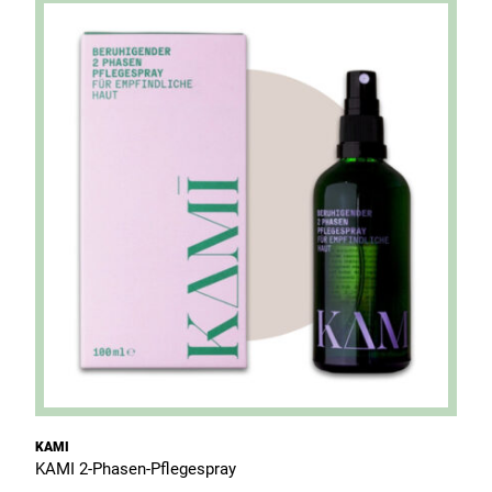
KAMI
K
KAMI 2-Phasen-Pflegespray
K