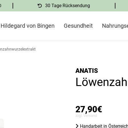
0
30 Tage Rücksendung
Hildegard von Bingen
Gesundheit
Nahrungs
nzahnwurzelextrakt
ANATIS
Löwenzahn
27,90
€
zzgl.
Versand
Handarbeit in Österreic