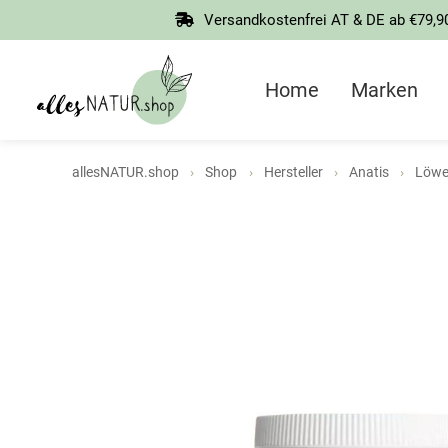
Springen
Versandkostenfrei AT & DE ab €79,9
Sie
zum
Inhalt
Home
Marken
allesNATUR.shop
Shop
Hersteller
Anatis
Löwe