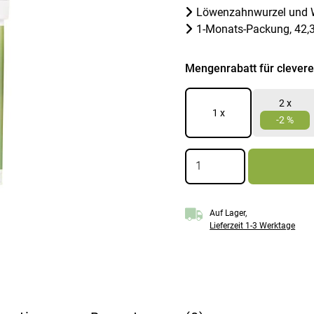
Löwenzahnwurzel und W
1-Monats-Packung, 42,3
Mengenrabatt für clevere
2 x
1
x
-2 %
Löwenzahnwurzelextrakt
Menge
Auf Lager,
Lieferzeit 1-3 Werktage