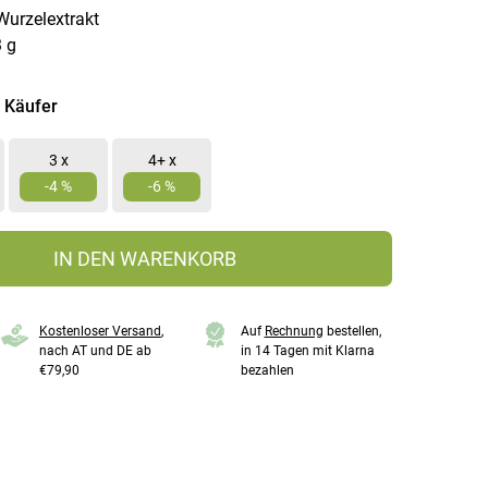
urzelextrakt
 g
 Käufer
3 x
4+ x
-4 %
-6 %
IN DEN WARENKORB
Kostenloser Versand
,
Auf
Rechnung
bestellen,
nach AT und DE ab
in 14 Tagen mit Klarna
€79,90
bezahlen