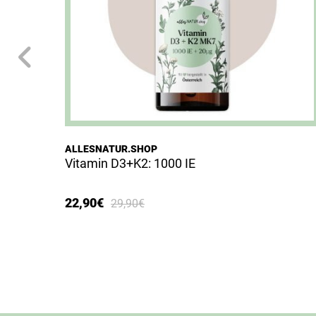
ALLESNATUR.SHOP
Vitamin D3+K2: 1000 IE
Ursprünglicher
Aktueller
22,90
€
29,90
€
Preis
Preis
war:
ist:
29,90€
22,90€.