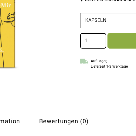
Die
Merk-
Ich-
Mir
Auf Lager,
Menge
Lieferzeit 1-3 Werktage
rmation
Bewertungen (0)