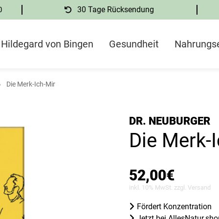
0
30 Tage Rücksendung
Hildegard von Bingen
Gesundheit
Nahrungs
Die Merk-Ich-Mir
DR. NEUBURGER
Die Merk-I
52,00
€
inkl. 10% MwSt. zzgl.
Versand
Fördert Konzentration
Jetzt bei AllesNatur.sh