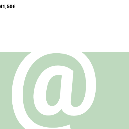
41,50
€
52,00