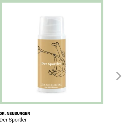
DR. NEUBURGER
DR. NE
Der Sportler
Der F